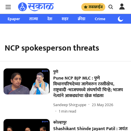
सबस्क्राईब
Epaper
ताज्या
देश
शहर
क्रीडा
Crime
साप्ताहिक
NCP spokesperson threats
पुणे
Pune NCP BJP MLC : पुणे
विधानपरिषदेच्या जागेवरुन रस्सीखेच,
राष्ट्रवादी -भाजपमध्ये संघर्षाची चिन्हे; भाजप
नेत्यांने आकड्यांचा खेळ मांडला
Sandeep Shirguppe
23 May 2026
1
min read
कोल्हापूर
Shashikant Shinde Jayant Patil : जयंत