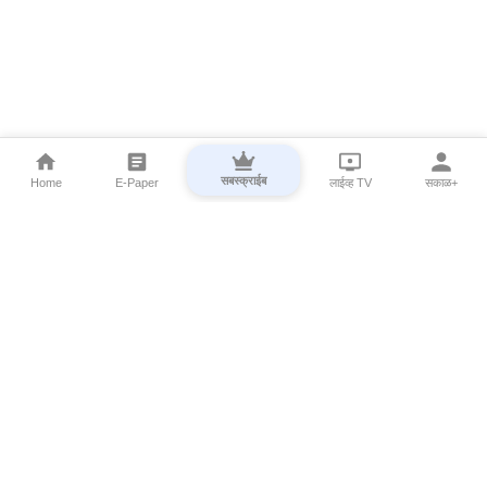
सबस्क्राईब
Home
E-Paper
लाईव्ह TV
सकाळ+
⌄
Marathi News