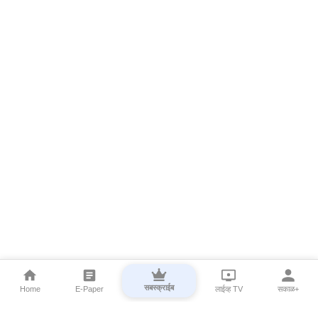
सबस्क्राईब
Home
E-Paper
लाईव्ह TV
सकाळ+