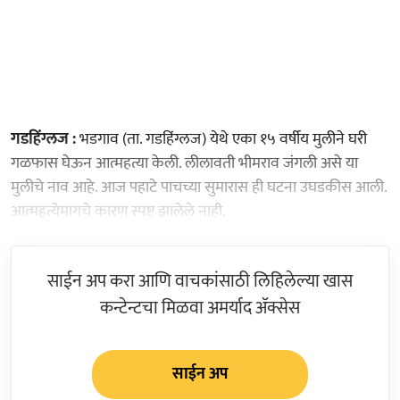
गडहिंग्लज :
भडगाव (ता. गडहिंग्लज) येथे एका १५ वर्षीय मुलीने घरी
गळफास घेऊन आत्महत्या केली. लीलावती भीमराव जंगली असे या
मुलीचे नाव आहे. आज पहाटे पाचच्या सुमारास ही घटना उघडकीस आली.
आत्महत्येमागचे कारण स्पष्ट झालेले नाही.
साईन अप करा आणि वाचकांसाठी लिहिलेल्या खास
कन्टेन्टचा मिळवा अमर्याद ॲक्सेस
साईन अप