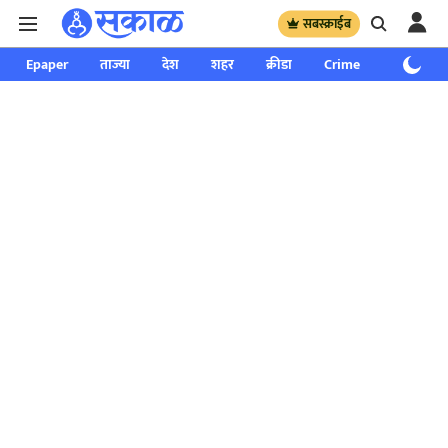
सबस्क्राईब
Epaper
ताज्या
देश
शहर
क्रीडा
Crime
साप्ताहिक