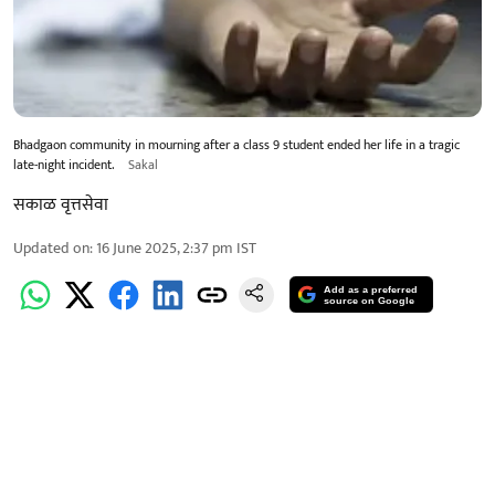
Bhadgaon community in mourning after a class 9 student ended her life in a tragic
late-night incident.
Sakal
सकाळ वृत्तसेवा
Updated on
:
16 June 2025, 2:37 pm
IST
Add as a preferred
source on Google