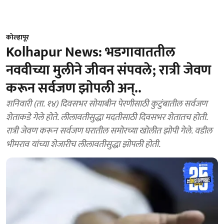
कोल्हापूर
Kolhapur News: भडगावाततील
नववीच्या मुलीने जीवन संपवले; रात्री जेवण
करून सर्वजण झाेपली अन्..
शनिवारी (ता. १४) दिवसभर सोयाबीन पेरणीसाठी कुटुंबातील सर्वजण
शेताकडे गेले होते. लीलावतीसुद्धा मदतीसाठी दिवसभर शेतातच होती.
रात्री जेवण करून सर्वजण घरातील समोरच्या खोलीत झोपी गेले. वडील
भीमराव यांच्या शेजारीच लीलावतीसुद्धा झोपली होती.