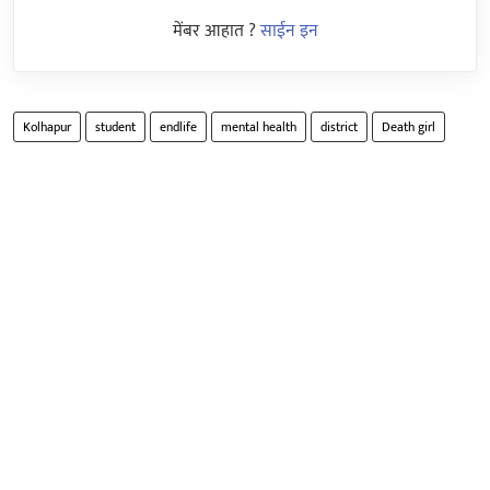
मेंबर आहात ?
साईन इन
Kolhapur
student
endlife
mental health
district
Death girl