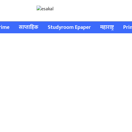
rime
साप्ताहिक
Studyroom Epaper
महाराष्ट्र
Pri