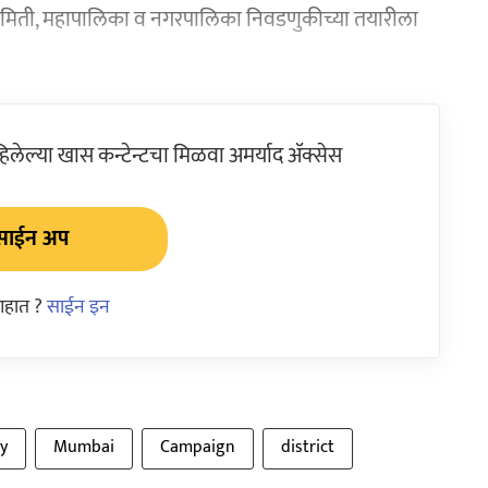
यत समिती, महापालिका व नगरपालिका निवडणुकीच्या तयारीला
ेल्या खास कन्टेन्टचा मिळवा अमर्याद ॲक्सेस
साईन अप
आहात ?
साईन इन
y
Mumbai
Campaign
district