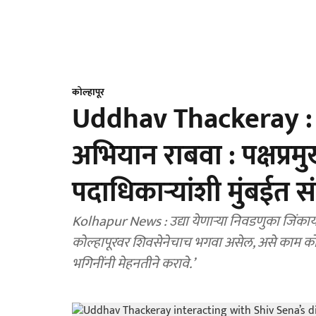
कोल्हापूर
Uddhav Thackeray : ‘
अभियान राबवा : पक्षप्रम
पदाधिकाऱ्यांशी मुंबईत स
Kolhapur News : उद्या येणाऱ्या निवडणुका जिंकायच
कोल्हापूरवर शिवसेनेचाच भगवा असेल, असे काम कोल्
भगिनींनी मेहनतीने करावे.’