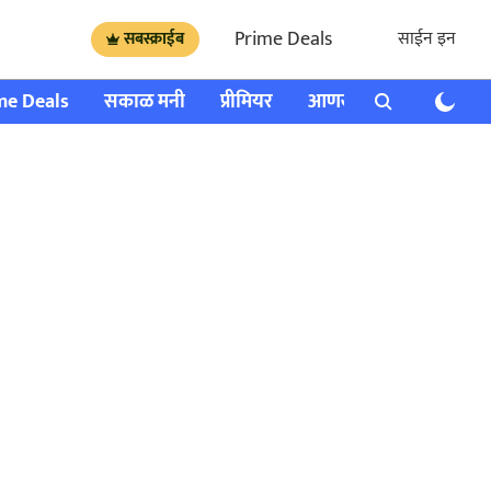
Prime Deals
साईन इन
सबस्क्राईब
me Deals
सकाळ मनी
प्रीमियर
आणखी
राशी भविष्य