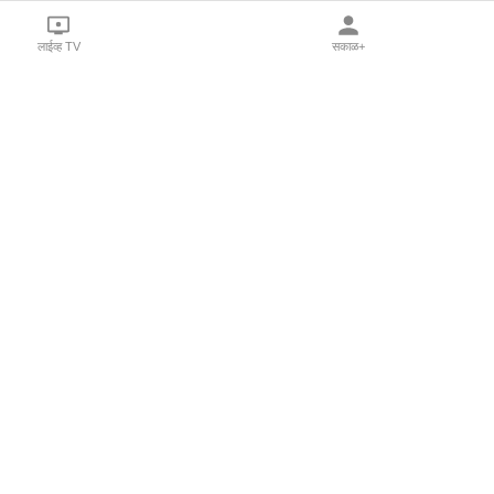
लाईव्ह TV
सकाळ+
l Programs
Print Products
Sakal Saptahik
hka
Family Doctor
 Crowdfunding
Sakal Publications
orm Pune India