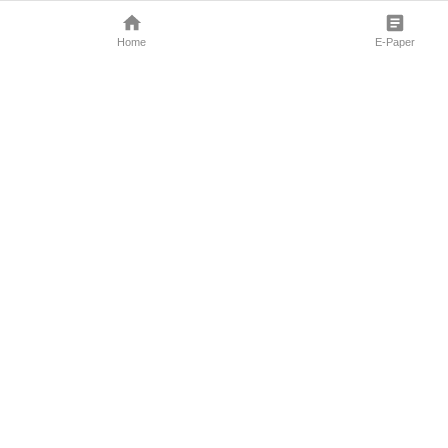
Home
E-Paper
Follow Us
Marathi News
Maharashtra N
Entertainment 
Sports News
Mumbai News