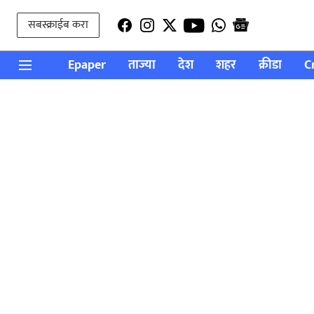
सबस्क्राईब करा
Epaper
ताज्या
देश
शहर
क्रीडा
C