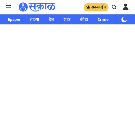
सबस्क्राईब
Epaper
ताज्या
देश
शहर
क्रीडा
Crime
साप्ताहिक