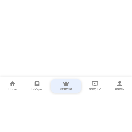
सबस्क्राईब
Home
E-Paper
लाईव्ह TV
सकाळ+