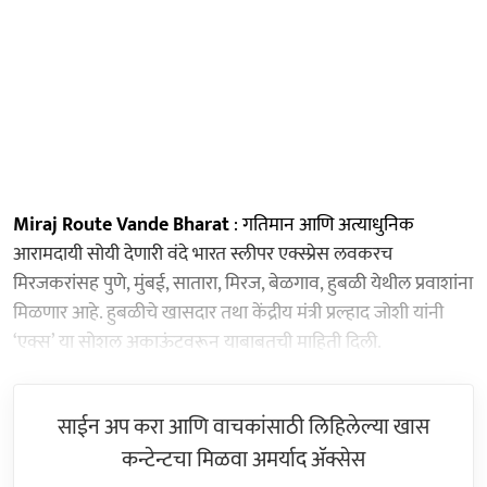
Miraj Route Vande Bharat
: गतिमान आणि अत्याधुनिक
आरामदायी सोयी देणारी वंदे भारत स्लीपर एक्स्प्रेस लवकरच
मिरजकरांसह पुणे, मुंबई, सातारा, मिरज, बेळगाव, हुबळी येथील प्रवाशांना
मिळणार आहे. हुबळीचे खासदार तथा केंद्रीय मंत्री प्रल्हाद जोशी यांनी
‘एक्स’ या सोशल अकाऊंटवरून याबाबतची माहिती दिली.
साईन अप करा आणि वाचकांसाठी लिहिलेल्या खास
कन्टेन्टचा मिळवा अमर्याद ॲक्सेस