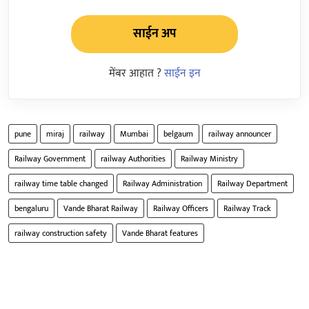
साईन अप
मेंबर आहात ?
साईन इन
pune
miraj
railway
Mumbai
belgaum
railway announcer
Railway Government
railway Authorities
Railway Ministry
railway time table changed
Railway Administration
Railway Department
bengaluru
Vande Bharat Railway
Railway Officers
Railway Track
railway construction safety
Vande Bharat features