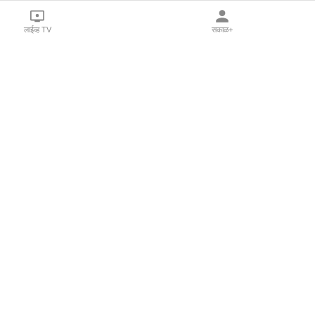
लाईव्ह TV
सकाळ+
l Programs
Print Products
Sakal Saptahik
hka
Family Doctor
 Crowdfunding
Sakal Publications
orm Pune India