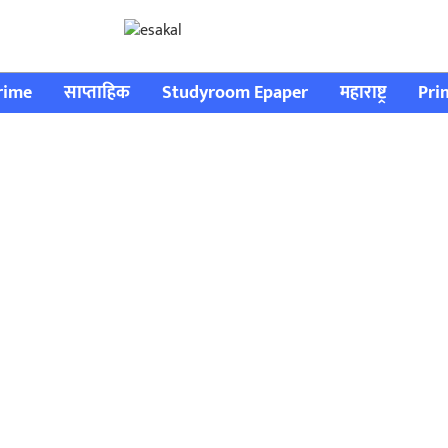
rime
साप्ताहिक
Studyroom Epaper
महाराष्ट्र
Pri