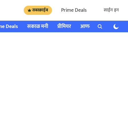
Prime Deals
साईन इन
सबस्क्राईब
me Deals
सकाळ मनी
प्रीमियर
आणखी
राशी भविष्य