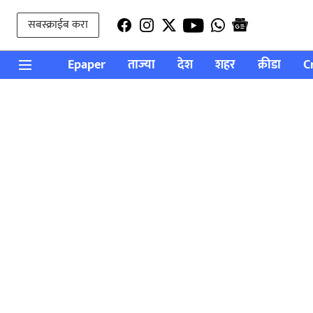
सबस्क्राईब करा
Epaper
ताज्या
देश
शहर
क्रीडा
C