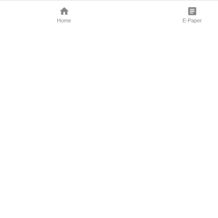
Home
E-Paper
Follow Us
Marathi News
Maharashtra N
Entertainment 
Sports News
Mumbai News