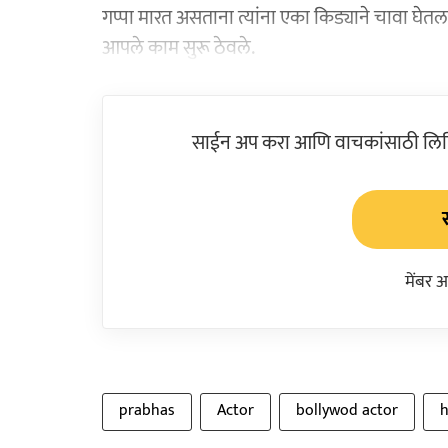
गप्पा मारत असताना त्यांना एका किड्याने चावा घेतला. त
आपले काम सुरू ठेवले.
साईन अप करा आणि वाचकांसाठी लिहिल
मेंबर 
prabhas
Actor
bollywod actor
h