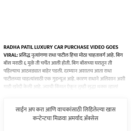
RADHA PATIL LUXURY CAR PURCHASE VIDEO GOES
VIRAL:
प्रसिद्ध नृत्यांगणा राधा पाटील हिचा मोठा चाहतावर्ग आहे. बिग
बॉस मराठी ६ मुळे ती चर्चेत आली होती. बिग बॉसच्या घरातून ती
पहिल्याच आठवड्यात बाहेर पडली. दरम्यान अशातच आता राधा
पाटीलच्या चाहत्यांसाठी एक गुडन्यूज आहे. कारण राधाने अलिशान अशी
गाडी खरेदी केली आहे. ज्याची किंमत ऐकून तुम्ही सुद्धा थक्क व्हाल!
साईन अप करा आणि वाचकांसाठी लिहिलेल्या खास
कन्टेन्टचा मिळवा अमर्याद ॲक्सेस