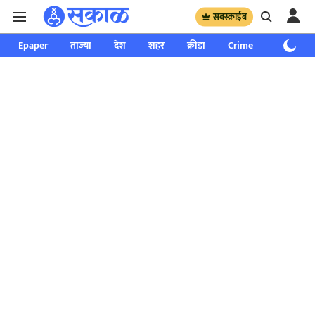
सबस्क्राईब
Epaper
ताज्या
देश
शहर
क्रीडा
Crime
साप्ताहिक