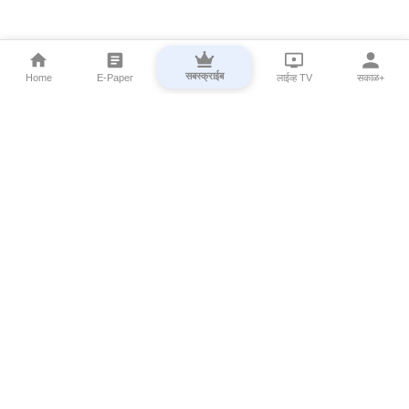
सबस्क्राईब
Home
E-Paper
लाईव्ह TV
सकाळ+
⌄
Marathi News
⌄
About Esakal
⌄
Digital Products
⌄
Sakal Programs