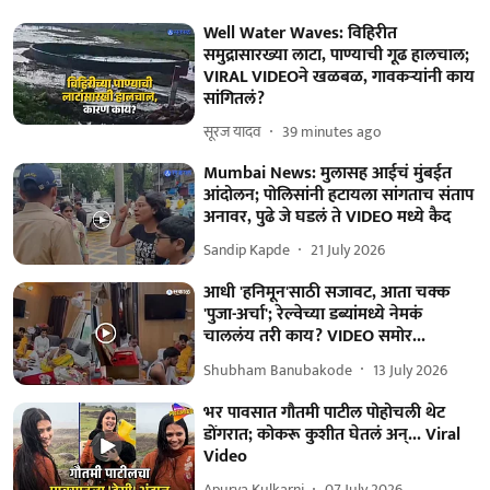
Well Water Waves: विहिरीत
समुद्रासारख्या लाटा, पाण्याची गूढ हालचाल;
VIRAL VIDEOने खळबळ, गावकऱ्यांनी काय
सांगितलं?
सूरज यादव
39 minutes ago
Mumbai News: मुलासह आईचं मुंबईत
आंदोलन; पोलिसांनी हटायला सांगताच संताप
अनावर, पुढे जे घडलं ते VIDEO मध्ये कैद
Sandip Kapde
21 July 2026
आधी 'हनिमून'साठी सजावट, आता चक्क
'पुजा-अर्चा'; रेल्वेच्या डब्यांमध्ये नेमकं
चाललंय तरी काय? VIDEO समोर...
Shubham Banubakode
13 July 2026
भर पावसात गौतमी पाटील पोहोचली थेट
डोंगरात; कोकरू कुशीत घेतलं अन्... Viral
Video
Apurva Kulkarni
07 July 2026