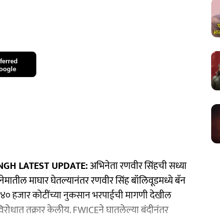
ferred
oogle
NGH LATEST UPDATE:
अभिनेता रणवीर सिंहची सध्या
ेमातील माघार घेतल्यानंतर रणवीर सिंह बॉलिवूडमध्ये बॅन
ून ४० हजार कोटींच्या नुकसान भरपाईची मागणी देखील
विरोधात तक्रार केलीय. FWICEने घातलेल्या बंदीनंतर