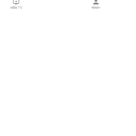
लाईव्ह TV
सकाळ+
l Programs
Print Products
Sakal Saptahik
hka
Family Doctor
 Crowdfunding
Sakal Publications
orm Pune India