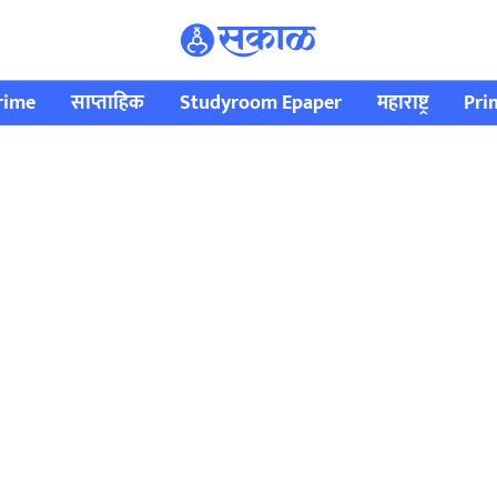
rime
साप्ताहिक
Studyroom Epaper
महाराष्ट्र
Pri