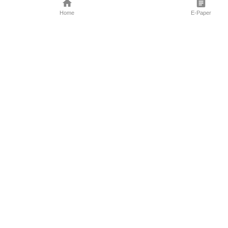
Home
E-Paper
Follow Us
Marathi News
Maharashtra N
Entertainment 
Sports News