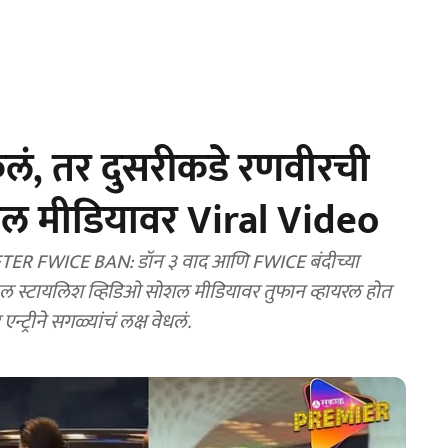
ेलं, तर दुसरीकडे रणवीरची
 सोशल मीडियावर Viral Video
R FWICE BAN: डॉन ३ वाद आणि FWICE बंदीच्या
ील स्टायलिश व्हिडिओ सोशल मीडियावर तुफान व्हायरल होत
्ट्रीने सगळ्यांचं लक्ष वेधलं.