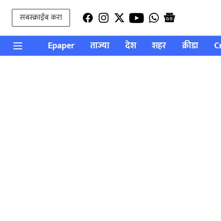
सबस्क्राईब करा
Epaper
ताज्या
देश
शहर
क्रीडा
C