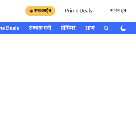
Prime Deals
साईन इन
सबस्क्राईब
me Deals
सकाळ मनी
प्रीमियर
आणखी
राशी भविष्य