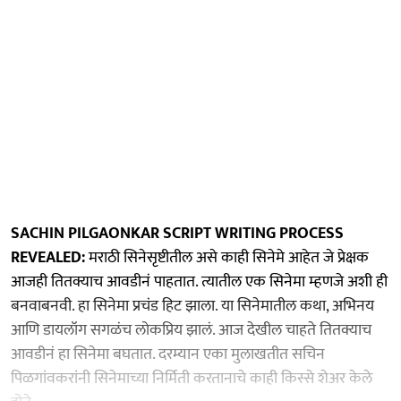
SACHIN PILGAONKAR SCRIPT WRITING PROCESS
REVEALED:
मराठी सिनेसृष्टीतील असे काही सिनेमे आहेत जे प्रेक्षक
आजही तितक्याच आवडीनं पाहतात. त्यातील एक सिनेमा म्हणजे अशी ही
बनवाबनवी. हा सिनेमा प्रचंड हिट झाला. या सिनेमातील कथा, अभिनय
आणि डायलॉग सगळंच लोकप्रिय झालं. आज देखील चाहते तितक्याच
आवडीनं हा सिनेमा बघतात. दरम्यान एका मुलाखतीत सचिन
पिळगांवकरांनी सिनेमाच्या निर्मिती करतानाचे काही किस्से शेअर केले