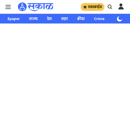
सबस्क्राईब
Epaper
ताज्या
देश
शहर
क्रीडा
Crime
साप्ताहिक