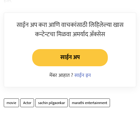
होते.
साईन अप करा आणि वाचकांसाठी लिहिलेल्या खास
कन्टेन्टचा मिळवा अमर्याद ॲक्सेस
साईन अप
मेंबर आहात ?
साईन इन
movie
Actor
sachin pilgaonkar
marathi entertainment