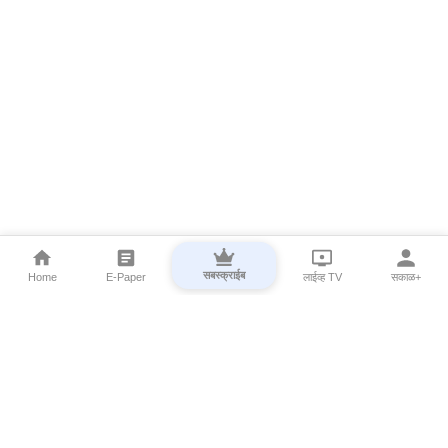
सबस्क्राईब
Home
E-Paper
लाईव्ह TV
सकाळ+