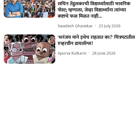
सचिन तेंडुलकरची विद्यार्थ्यांसाठी भावनिक
पोस्ट; म्हणाला, जेव्हा विद्यार्थ्यांना त्यांच्या
कष्टाचे फळ मिळत नाही...
Swadesh Ghanekar
23 July 2026
'धनंजय माने इथेच राहतात का?' चित्रपटातील
एव्हरग्रीन डायलॉग्स!
Apurva Kulkarni
28 June 2026