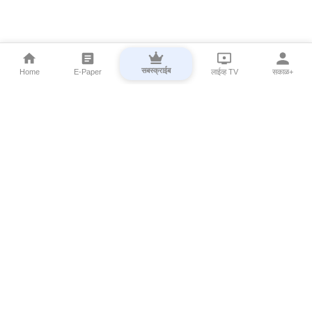
सबस्क्राईब
Home
E-Paper
लाईव्ह TV
सकाळ+
⌄
Marathi News
⌄
About Esakal
⌄
Digital Products