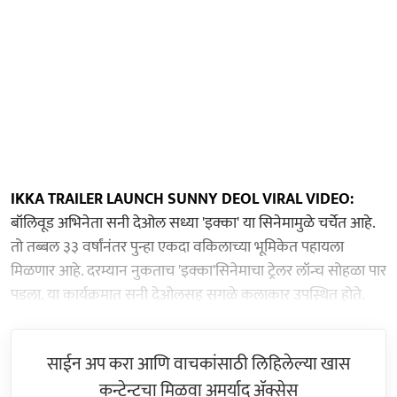
IKKA TRAILER LAUNCH SUNNY DEOL VIRAL VIDEO:
बॉलिवूड अभिनेता सनी देओल सध्या 'इक्का' या सिनेमामुळे चर्चेत आहे.
तो तब्बल ३३ वर्षांनंतर पुन्हा एकदा वकिलाच्या भूमिकेत पहायला
मिळणार आहे. दरम्यान नुकताच 'इक्का'सिनेमाचा ट्रेलर लॉन्च सोहळा पार
पडला. या कार्यक्रमात सनी देओलसह सगळे कलाकार उपस्थित होते.
साईन अप करा आणि वाचकांसाठी लिहिलेल्या खास
कन्टेन्टचा मिळवा अमर्याद ॲक्सेस