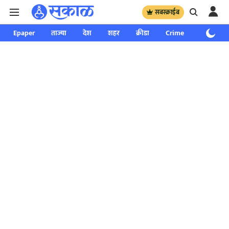
सबस्क्राईब
Epaper
ताज्या
देश
शहर
क्रीडा
Crime
साप्ताहिक