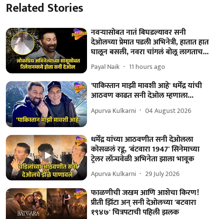
Related Stories
नवऱ्यासोबत नातं बिघडल्यावर सनी
देओलच्या प्रेमात पडली अभिनेत्री, हातात हात
घालून बसली, नवरा चांगलं बोलू लागताच...
Payal Naik
11 hours ago
'पाकिस्तान माझी मावशी आहे' धर्मेंद्र यांची
आठवण काढत सनी देओल म्हणाला...
Apurva Kulkarni
04 August 2026
धर्मेंद्र यांच्या आठवणीत सनी देओलला
कोसळलं रडू, 'बंटवारा 1947' सिनेमाच्या
ट्रेलर लॉन्चवेळी अभिनेता झाला भावूक
Apurva Kulkarni
29 July 2026
फाळणीची जखम आणि आशेचा किरण!
प्रीती झिंटा अन् सनी देओलच्या 'बटवारा
१९४७' चित्रपटाची पहिली झलक