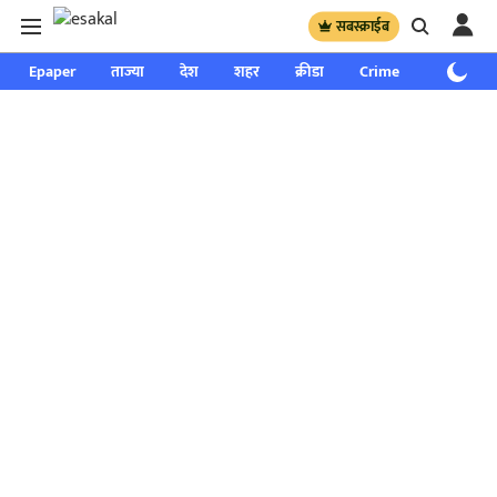
सबस्क्राईब
Epaper
ताज्या
देश
शहर
क्रीडा
Crime
साप्ताहिक