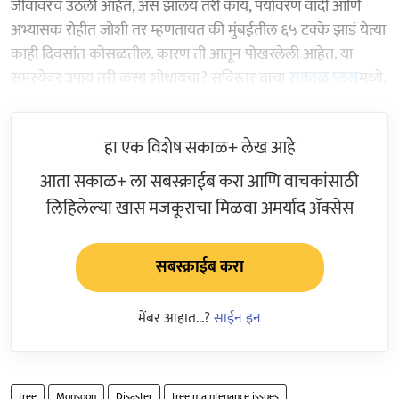
जीवावरच उठली आहेत, असं झालंय तरी काय, पर्यावरण वादी आणि
अभ्यासक रोहीत जोशी तर म्हणतायत की मुंबईतील ६५ टक्के झाडं येत्या
काही दिवसांत कोसळतील. कारण ती आतून पोखरलेली आहेत. या
समस्येवर उपाय तरी कसा शोधायचा? सविस्तर वाचा
सकाळ प्लस
मध्ये.
हा एक विशेष सकाळ+ लेख आहे
आता सकाळ+ ला सबस्क्राईब करा आणि वाचकांसाठी
लिहिलेल्या खास मजकूराचा मिळवा अमर्याद ॲक्सेस
सबस्क्राईब करा
मेंबर आहात...?
साईन इन
tree
Monsoon
Disaster
tree maintenance issues