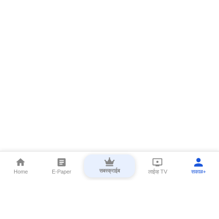
सबस्क्राईब
Home
E-Paper
लाईव्ह TV
सकाळ+