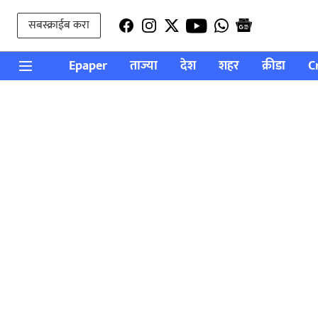
सबस्क्राईब करा
Epaper
ताज्या
देश
शहर
क्रीडा
C