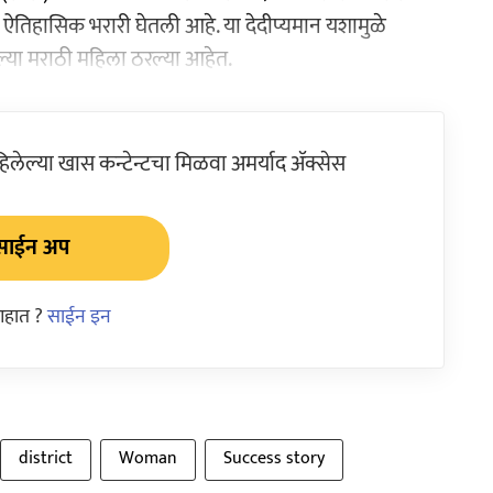
न ऐतिहासिक भरारी घेतली आहे. या देदीप्यमान यशामुळे
पहिल्या मराठी महिला ठरल्या आहेत.
ेल्या खास कन्टेन्टचा मिळवा अमर्याद ॲक्सेस
साईन अप
आहात ?
साईन इन
district
Woman
Success story