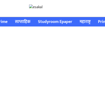
rime
साप्ताहिक
Studyroom Epaper
महाराष्ट्र
Pri