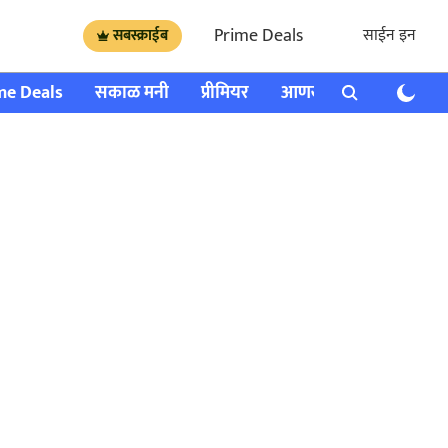
Prime Deals
साईन इन
सबस्क्राईब
me Deals
सकाळ मनी
प्रीमियर
आणखी
राशी भविष्य