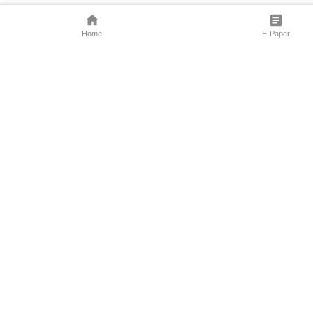
Home
E-Paper
Follow Us
Marathi News
Maharashtra N
Entertainment 
Sports News