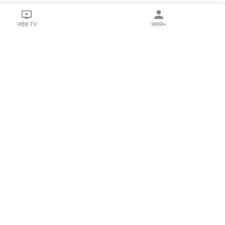
लाईव्ह TV
सकाळ+
l Programs
Print Products
Sakal Saptahik
hka
Family Doctor
 Crowdfunding
Sakal Publications
orm Pune India