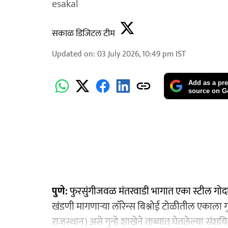
esakal
सकाळ डिजिटल टीम
Updated on
:
03 July 2026, 10:49 pm
IST
Add as a pre
source on G
पुणे:
फुरसुंगीजवळ मंतरवाडी भागात एका स्टील गोदा
खंडणी मागणाऱ्या लॉरेन्स बिश्नोई टोळीतील एकाला गुन
राजस्थान) असे गुन्हे शाखेने ताब्यात घेतलेल्या संश