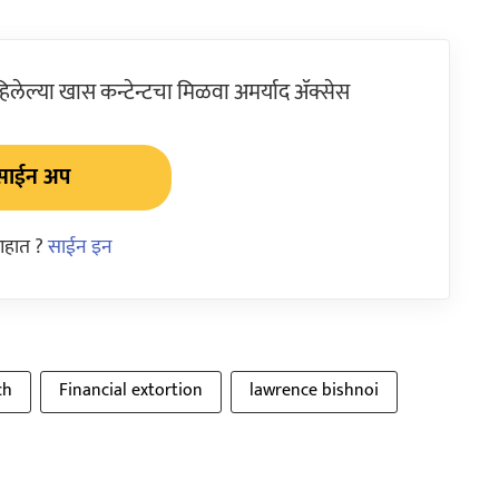
ेल्या खास कन्टेन्टचा मिळवा अमर्याद ॲक्सेस
साईन अप
आहात ?
साईन इन
ch
Financial extortion
lawrence bishnoi