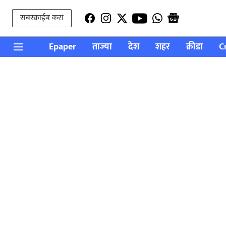
सबस्क्राईब करा
Epaper
ताज्या
देश
शहर
क्रीडा
C