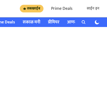
Prime Deals
साईन इन
सबस्क्राईब
me Deals
सकाळ मनी
प्रीमियर
आणखी
राशी भविष्य