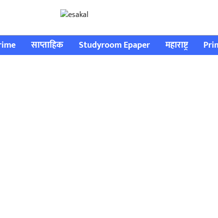
rime
साप्ताहिक
Studyroom Epaper
महाराष्ट्र
Pri