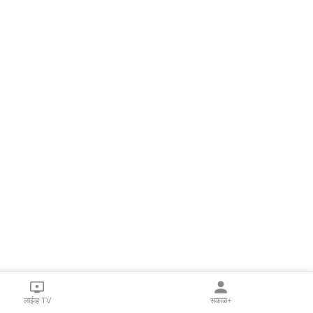
लाईव्ह TV
सकाळ+