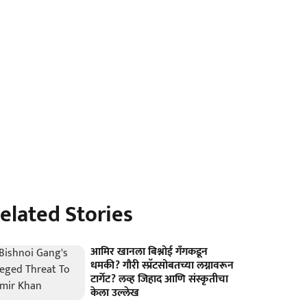
elated Stories
आमिर खानला बिश्नोई गँगकडून
धमकी? गौरी स्प्रॅटसोबतच्या लग्नावरून
टार्गेट? लव्ह जिहाद आणि संस्कृतीचा
केला उल्लेख