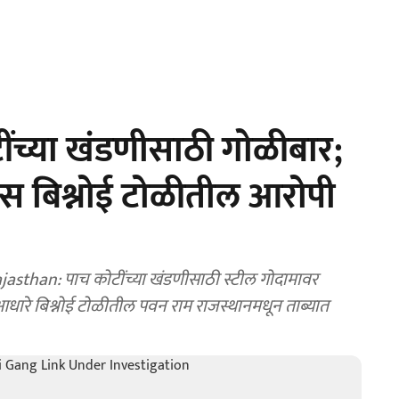
ंच्या खंडणीसाठी गोळीबार;
रेन्स बिश्नोई टोळीतील आरोपी
than: पाच कोटींच्या खंडणीसाठी स्टील गोदामावर
 आधारे बिश्नोई टोळीतील पवन राम राजस्थानमधून ताब्यात