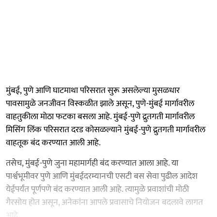
मुंबई, पुणे आणि घाटमाथा परिसरात सुरू असलेल्या मुसळधार
पावसामुळे जनजीवन विस्कळीत झाले असून, पुणे-मुंबई मार्गावरील
वाहतुकीला मोठा फटका बसला आहे. मुंबई-पुणे द्रुतगती मार्गावरील
मिसिंग लिंक परिसरात दरड कोसळल्याने मुंबई-पुणे द्रुतगती मार्गावरील
वाहतूक बंद करण्यात आली आहे.
तसेच, मुंबई-पुणे जुना महामार्गही बंद करण्यात आला आहे. या
पार्श्वभूमीवर पुणे आणि मुंबईदरम्यानची एसटी बस सेवा पुढील आदेश
येईपर्यंत पूर्णपणे बंद करण्यात आली आहे. त्यामुळे प्रवाशांची मोठी
गैरसोय होत असून, अनेकांना आपले प्रवासाचे नियोजन बदलावे लागत
आहे.