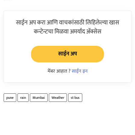
साईन अप करा आणि वाचकांसाठी लिहिलेल्या खास
कन्टेन्टचा मिळवा अमर्याद ॲक्सेस
साईन अप
मेंबर आहात ?
साईन इन
pune
rain
Mumbai
Weather
st bus