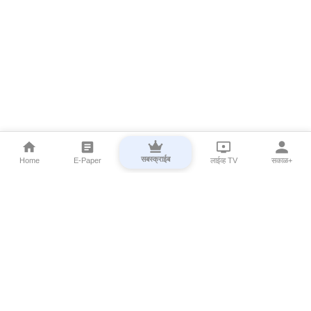
सबस्क्राईब
Home
E-Paper
लाईव्ह TV
सकाळ+
⌄
Marathi News