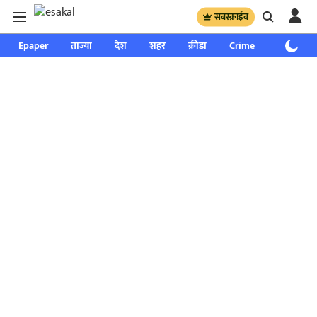
सबस्क्राईब
Epaper
ताज्या
देश
शहर
क्रीडा
Crime
साप्ताहिक