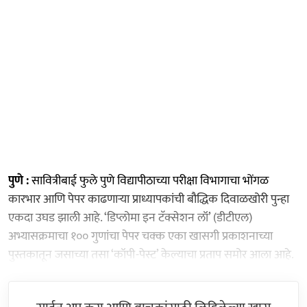
पुणे :
सावित्रीबाई फुले पुणे विद्यापीठाच्या परीक्षा विभागाचा भोंगळ
कारभार आणि पेपर काढणाऱ्या प्राध्यापकांची बौद्धिक दिवाळखोरी पुन्हा
एकदा उघड झाली आहे. ‘डिप्लोमा इन टॅक्सेशन लॉ’ (डीटीएल)
अभ्यासक्रमाचा १०० गुणांचा पेपर चक्क एका खासगी प्रकाशनाच्या
पुस्तकातून जसाच्या तसा ‘कॉपी-पेस्ट’ केल्याचा प्रताप समोर आला आहे.