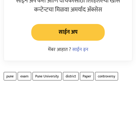
साईन अप करा आणि वाचकांसाठी लिहिलेल्या खास
कन्टेन्टचा मिळवा अमर्याद ॲक्सेस
साईन अप
मेंबर आहात ?
साईन इन
pune
exam
Pune University
district
Paper
controversy