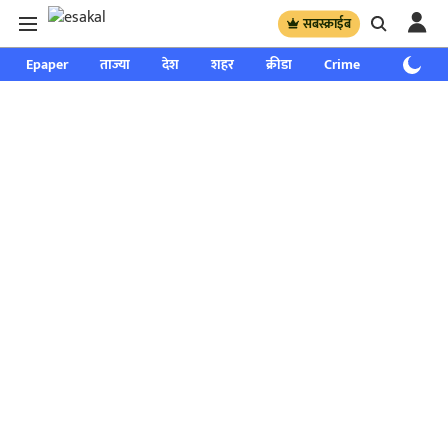
सबस्क्राईब
Epaper
ताज्या
देश
शहर
क्रीडा
Crime
साप्ताहिक