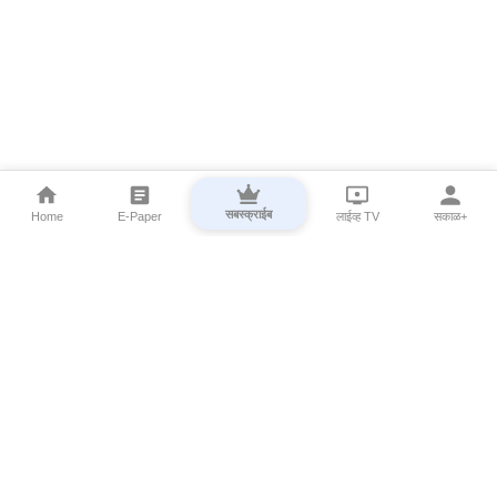
सबस्क्राईब
Home
E-Paper
लाईव्ह TV
सकाळ+
⌄
Marathi News
⌄
About Esakal