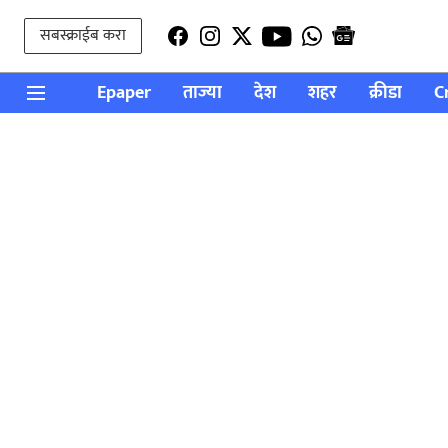
सबस्क्राईब करा
Epaper
ताज्या
देश
शहर
क्रीडा
C