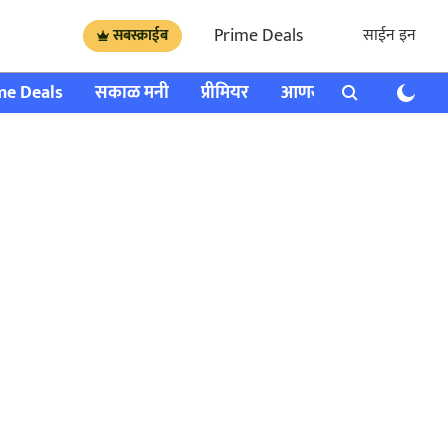
Prime Deals
साईन इन
सबस्क्राईब
me Deals
सकाळ मनी
प्रीमियर
आणखी
राशी भविष्य