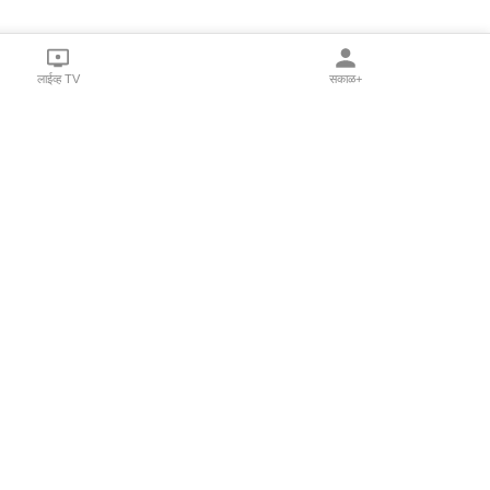
लाईव्ह TV
सकाळ+
l Programs
Print Products
Sakal Saptahik
hka
Family Doctor
 Crowdfunding
Sakal Publications