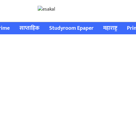
rime
साप्ताहिक
Studyroom Epaper
महाराष्ट्र
Pri