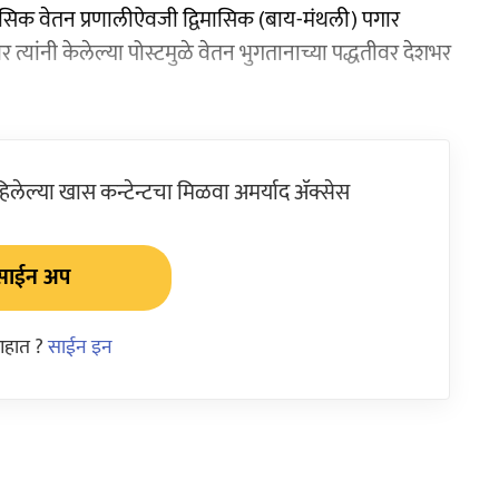
ासिक वेतन प्रणालीऐवजी द्विमासिक (बाय-मंथली) पगार
 त्यांनी केलेल्या पोस्टमुळे वेतन भुगतानाच्या पद्धतीवर देशभर
ेल्या खास कन्टेन्टचा मिळवा अमर्याद ॲक्सेस
साईन अप
आहात ?
साईन इन