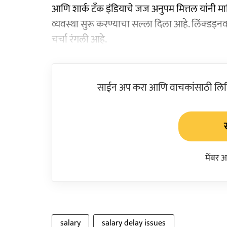
आणि शार्क टँक इंडियाचे जज अनुपम मित्तल यांनी म
व्यवस्था सुरू करण्याचा सल्ला दिला आहे. लिंक्डइनवर
चर्चा रंगली आहे.
साईन अप करा आणि वाचकांसाठी लिहिल
मेंबर 
salary
salary delay issues