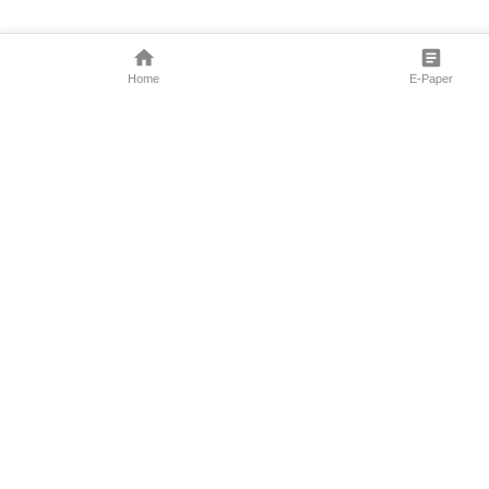
Home
E-Paper
Follow Us
Marathi News
Maharashtra N
Entertainment 
Sports News