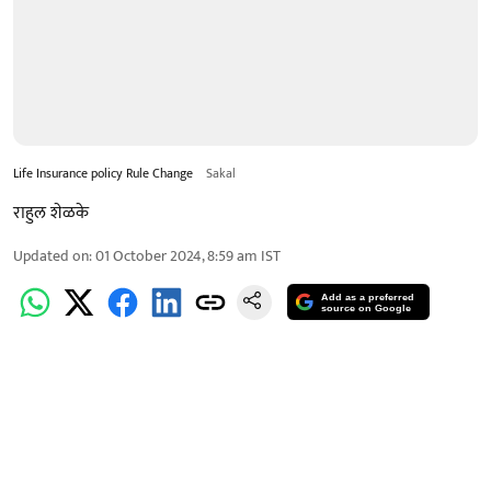
Life Insurance policy Rule Change
Sakal
राहुल शेळके
Updated on
:
01 October 2024, 8:59 am
IST
Add as a preferred
source on Google