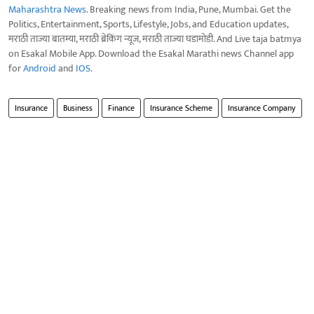
Maharashtra News
. Breaking news from India, Pune, Mumbai. Get the
Politics, Entertainment, Sports, Lifestyle, Jobs, and Education updates,
मराठी ताज्या बातम्या, मराठी ब्रेकिंग न्यूज, मराठी ताज्या घडामोडी. And Live taja batmya
on Esakal Mobile App. Download the Esakal Marathi news Channel app
for
Android
and
IOS
.
Insurance
Business
Finance
Insurance Scheme
Insurance Company