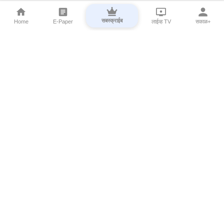
सबस्क्राईब
Home
E-Paper
लाईव्ह TV
सकाळ+
⌄
Marathi News
⌄
About Esakal
⌄
Digital Products
⌄
Sakal Programs
⌄
Print Products