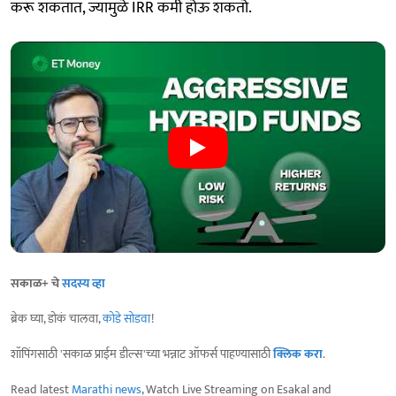
करू शकतात, ज्यामुळे IRR कमी होऊ शकतो.
सकाळ+ चे
सदस्य व्हा
ब्रेक घ्या, डोकं चालवा,
कोडे सोडवा
!
शॉपिंगसाठी 'सकाळ प्राईम डील्स'च्या भन्नाट ऑफर्स पाहण्यासाठी
क्लिक करा
.
Read latest
Marathi news
, Watch Live Streaming on Esakal and