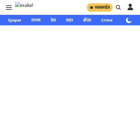
सबस्क्राईब
Epaper
ताज्या
देश
शहर
क्रीडा
Crime
साप्ताहिक