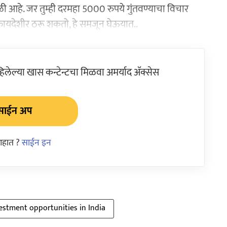
गवेगळी आहे. जर तुम्ही दरमहा 5000 रुपये गुंतवण्याचा विचार
फायदेशीर ठरू शकतो, हे समजून घेऊयात..
ेल्या खास कन्टेन्टचा मिळवा अमर्याद ॲक्सेस
साईन अप
आहात ?
साईन इन
estment opportunities in India