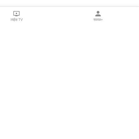
लाईव्ह TV
सकाळ+
l Programs
Print Products
Sakal Saptahik
hka
Family Doctor