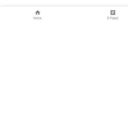
Home
E-Paper
Follow Us
Marathi News
Maharashtra N
Entertainment 