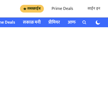
Prime Deals
साईन इन
सबस्क्राईब
me Deals
सकाळ मनी
प्रीमियर
आणखी
राशी भविष्य