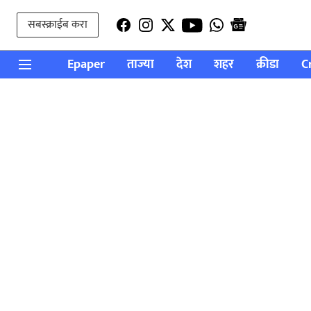
सबस्क्राईब करा
Epaper
ताज्या
देश
शहर
क्रीडा
C