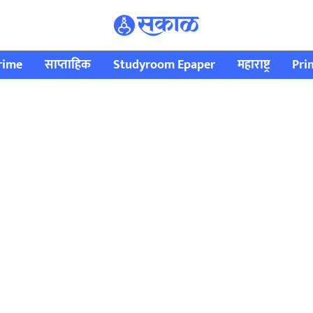
rime
साप्ताहिक
Studyroom Epaper
महाराष्ट्र
Pri