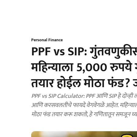
Personal Finance
PPF vs SIP: गुंतवणुकी
महिन्याला 5,000 रुपये गु
तयार होईल मोठा फंड? जा
PPF vs SIP Calculator: PPF आणि SIP हे दोन्ही लोकप्रिय गुंतवणूक पर्याय असले तरी त्यांचा परतावा, जोखीम
आणि करसवलतीचे फायदे वेगवेगळे आहेत. महिन्याला 5
मोठा फंड तयार करू शकतो, हे गणितातून समजून घ्य