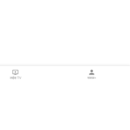
लाईव्ह TV
सकाळ+