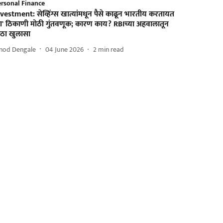
ersonal Finance
vestment: सेव्हिंग्स खात्यांमधून पैसे काढून भारतीय करतायत
या' ठिकाणी मोठी गुंतवणूक; कारण काय? RBIच्या अहवालातून
ोठा खुलासा
inod Dengale
04 June 2026
2
min read