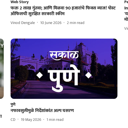
Web Story
P
फक्त 2 लाख गुंतवा; आणि मिळवा 90 हजारांचे फिक्स व्याज! पोस्ट
In
ऑफिसची सुरक्षित सरकारी स्कीम
'
म
Vinod Dengale
10 June 2026
2
min read
V
पुणे
नफावसुलीमुळे निर्देशांकांत अल्प घसरण
या
CD
19 May 2026
1
min read