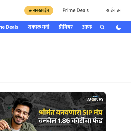
Prime Deals
साईन इन
सबस्क्राईब
me Deals
सकाळ मनी
प्रीमियर
आणखी
राशी भविष्य