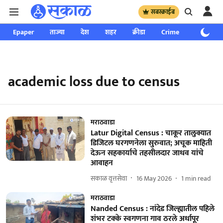
सबस्क्राईब
Epaper
ताज्या
देश
शहर
क्रीडा
Crime
साप्ताहिक
academic loss due to census
मराठवाडा
Latur Digital Census : चाकूर तालुक्यात
डिजिटल घरगणनेला सुरुवात; अचूक माहिती
देऊन सहकार्याचे तहसीलदार जाधव यांचे
आवाहन
सकाळ वृत्तसेवा
16 May 2026
1
min read
मराठवाडा
Nanded Census : नांदेड जिल्ह्यातील पहिले
शंभर टक्के स्वगणना गाव ठरले अर्धापूर