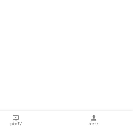
लाईव्ह TV
सकाळ+