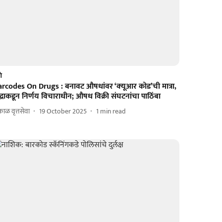
णे
arcodes On Drugs : बनावट औषधांवर ‘क्‍यूआर कोड’ची मात्रा,
ंद्राकडून निर्णय विचाराधीन; औषध विक्री संघटनांचा पाठिंबा
ाळ वृत्तसेवा
19 October 2025
1
min read