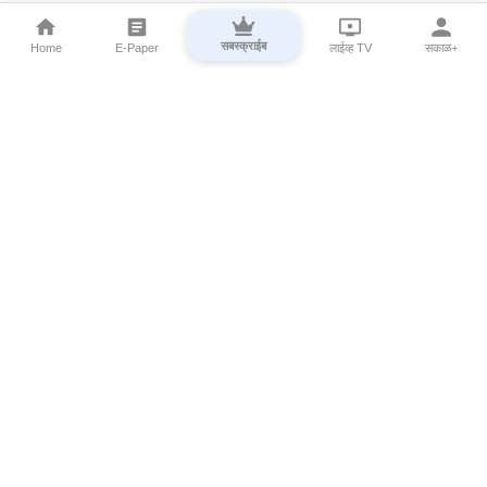
सबस्क्राईब
Home
E-Paper
लाईव्ह TV
सकाळ+
⌄
Marathi News
⌄
About Esakal
⌄
Digital Products
⌄
Sakal Programs