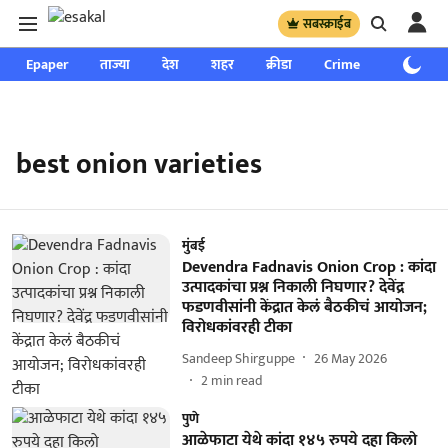
सबस्क्राईब
Epaper
ताज्या
देश
शहर
क्रीडा
Crime
साप्ताहिक
best onion varieties
मुंबई
Devendra Fadnavis Onion Crop : कांदा
उत्पादकांचा प्रश्न निकाली निघणार? देवेंद्र
फडणवीसांनी केंद्रात केलं बैठकीचं आयोजन;
विरोधकांवरही टीका
Sandeep Shirguppe
26 May 2026
2
min read
पुणे
आळेफाटा येथे कांदा १४५ रुपये दहा किलो