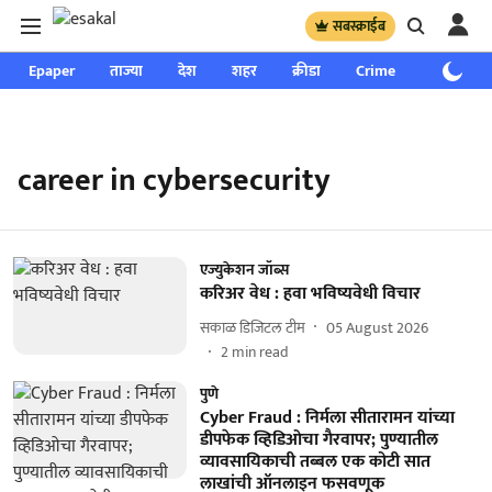
सबस्क्राईब
Epaper
ताज्या
देश
शहर
क्रीडा
Crime
साप्ताहिक
career in cybersecurity
एज्युकेशन जॉब्स
करिअर वेध : हवा भविष्यवेधी विचार
सकाळ डिजिटल टीम
05 August 2026
2
min read
पुणे
Cyber Fraud : निर्मला सीतारामन यांच्या
डीपफेक व्हिडिओचा गैरवापर; पुण्यातील
व्यावसायिकाची तब्बल एक कोटी सात
लाखांची ऑनलाइन फसवणूक