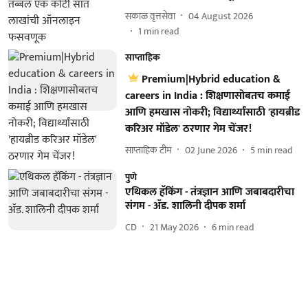
सकाळ वृत्तसेवा
04 August 2026
1
min read
साप्ताहिक
Premium|Hybrid education &
careers in India : शिक्षणासोबतच कमाई
आणि हमखास नोकरी; विद्यार्थ्यांसाठी 'हायब्रीड
करिअर मॉडेल' ठरणार गेम चेंजर!
साप्ताहिक टीम
02 June 2026
5
min read
पुणे
एथिकल हॅकिंग - तंत्रज्ञान आणि जबाबदारीचा
संगम - ॲड. शालिनी दीपक शर्मा
CD
21 May 2026
6
min read