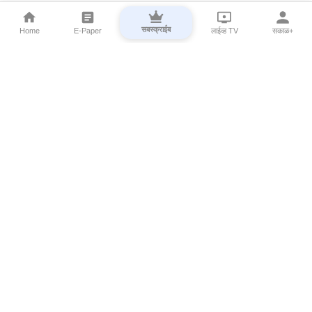
सबस्क्राईब
Home
E-Paper
लाईव्ह TV
सकाळ+
⌄
Marathi News
⌄
About Esakal
⌄
Digital Products
⌄
Sakal Programs