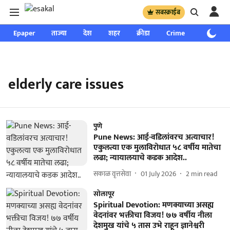
सबस्क्राईब
Epaper
ताज्या
देश
शहर
क्रीडा
Crime
साप्ताहिक
elderly care issues
पुणे
Pune News: आई-वडिलांवरच अत्याचार!
एकुलत्या एक मुलाविरोधात ५८ वर्षीय मातेचा
लढा; न्यायालयाचे कडक आदेश..
सकाळ वृत्तसेवा
01 July 2026
2
min read
सोलापूर
Spiritual Devotion: मणक्याच्या असह्य
वेदनांवर भक्तीचा विजय! ७७ वर्षीय नीला
देशमुख यांचे ५ तास उभे राहून ज्ञानेश्वरी