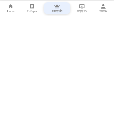
सबस्क्राईब
Home
E-Paper
लाईव्ह TV
सकाळ+
⌄
Marathi News
⌄
About Esakal
⌄
Digital Products
⌄
Sakal Programs