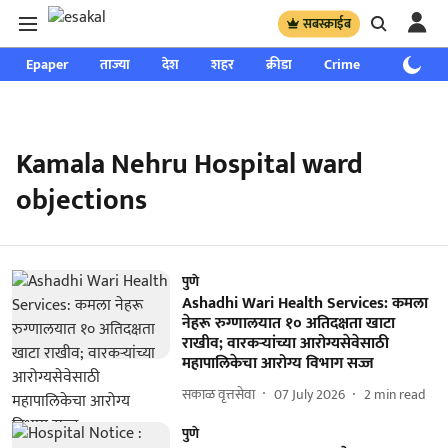
सबस्क्राईब
Epaper
ताज्या
देश
शहर
क्रीडा
Crime
साप्ताहिक
Kamala Nehru Hospital ward
objections
पुणे
Ashadhi Wari Health Services: कमला
नेहरू रुग्णालयात १० अतिदक्षता खाटा
राखीव; वारकऱ्यांच्या आरोग्यसेवेसाठी
महापालिकेचा आरोग्‍य विभाग सज्ज
सकाळ वृत्तसेवा
07 July 2026
2
min read
पुणे