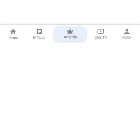
सबस्क्राईब
Home
E-Paper
लाईव्ह TV
सकाळ+
⌄
Marathi News
⌄
About Esakal