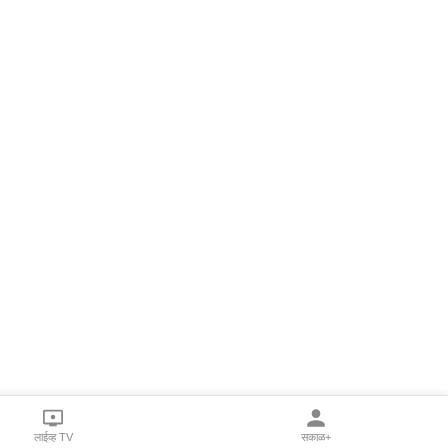
लाईव्ह TV
सकाळ+