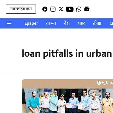
सबस्क्राईब करा
Epaper
ताज्या
देश
शहर
क्रीडा
C
loan pitfalls in urba