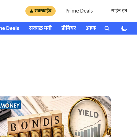
Prime Deals
साईन इन
सबस्क्राईब
me Deals
सकाळ मनी
प्रीमियर
आणखी
राशी भविष्य