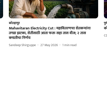
कोल्हापूर
पु
Mahavitaran Electricity Cut : महावितरणचा शेतकऱ्यांना
को
तगडा झटका, शेतीसाठी आता फक्त सहा तास वीज; २ तास
C
कपातीचा निर्णय
Sandeep Shirguppe
27 May 2026
1
min read