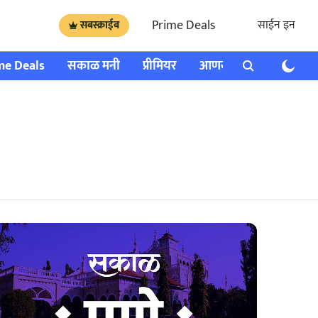
Prime Deals
साईन इन
सबस्क्राईब
me Deals
सकाळ मनी
प्रीमियर
आणखी
राशी भविष्य