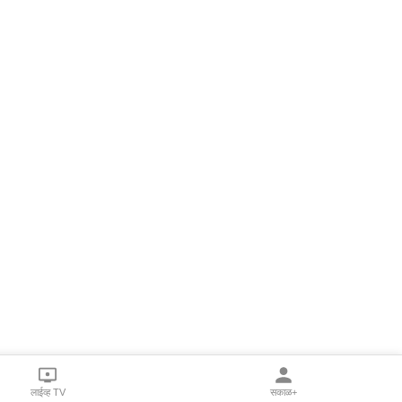
लाईव्ह TV
सकाळ+