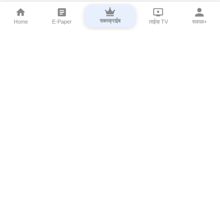
सबस्क्राईब
Home
E-Paper
लाईव्ह TV
सकाळ+
⌄
Marathi News
⌄
About Esakal
⌄
Digital Products
⌄
Sakal Programs