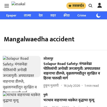
सबस्क्राईब
Epaper
ताज्या
देश
शहर
क्रीडा
Crime
साप्ताहिक
Mangalwaedha accident
सोलापूर
Solapur Road Safety: मंगळवेढा
पोलिसांची अनोखी जनजागृती: अपघातग्रस्त
वाहनाचा डीस्प्ले, वृक्षलागवडीतून सुरक्षित व
हिरवा पालखी मार्ग
हुकूम मुलाणी ​
16 July 2026
1
min read
पुणे
भरधाव वाहनाच्या धडकेत वृद्धाचा मृत्यू