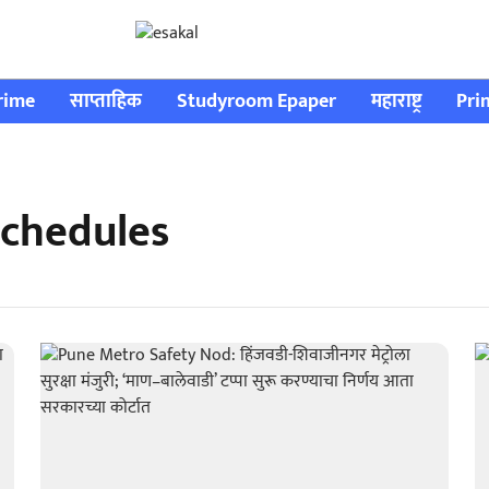
rime
साप्ताहिक
Studyroom Epaper
महाराष्ट्र
Pri
schedules