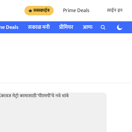
Prime Deals
साईन इन
सबस्क्राईब
me Deals
सकाळ मनी
प्रीमियर
आणखी
राशी भविष्य