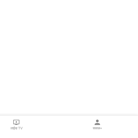
लाईव्ह TV
सकाळ+