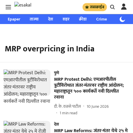
सबस्क्राईब
Epaper
ताज्या
देश
शहर
क्रीडा
Crime
साप्ताहिक
MRP overpricing in India
पुणे
MRP Protest Delhi: एमआरपीतील
त्रुटींविरोधात जंतर-मंतरवर राष्ट्रीय आंदोलन;
महाराष्ट्रातून ५०० कार्यकर्ते नवी दिल्लीत
रवाना
डी. के. वळसे पाटील
10 June 2026
1
min read
देश
MRP Law Reforms: जंतर-मंतर येथे २५ मे