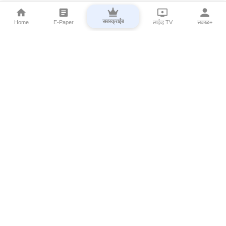
सबस्क्राईब
Home
E-Paper
लाईव्ह TV
सकाळ+
⌄
Marathi News
⌄
About Esakal
⌄
Digital Products
⌄
Sakal Programs