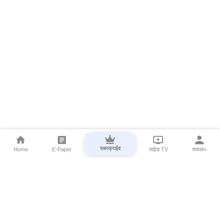
सबस्क्राईब
Home
E-Paper
लाईव्ह TV
सकाळ+