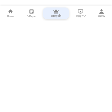
सबस्क्राईब
Home
E-Paper
लाईव्ह TV
सकाळ+
⌄
Marathi News
⌄
About Esakal
⌄
Digital Products