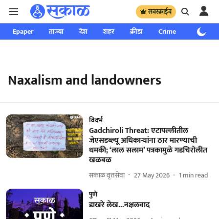
सबस्क्राईब
Epaper
ताज्या
देश
शहर
क्रीडा
Crime
साप्ताहिक
Naxalism and landowners
विदर्भ
Gadchiroli Threat: एटापल्लीतील
जेएसडब्ल्यू अधिकाऱ्यांना ठार मारण्याची
धमकी; ‘लाल सलाम’ पत्रकामुळे गडचिरोलीत
खळबळ
सकाळ वृत्तसेवा
27 May 2026
1
min read
पुणे
डाखरे लेख...नक्षलवाद