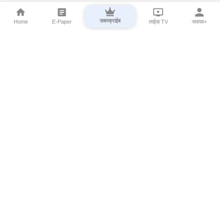
सबस्क्राईब
Home
E-Paper
लाईव्ह TV
सकाळ+
⌄
Marathi News
⌄
About Esakal
⌄
Digital Products
⌄
Sakal Programs