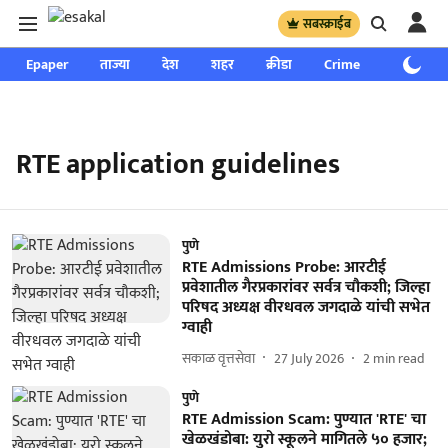
सबस्क्राईब
Epaper
ताज्या
देश
शहर
क्रीडा
Crime
साप्ताहिक
RTE application guidelines
पुणे
RTE Admissions Probe: आरटीई
प्रवेशातील गैरप्रकारांवर सर्वत्र चौकशी; जिल्हा
परिषद अध्यक्ष वीरधवल जगदाळे यांची सभेत
ग्वाही
सकाळ वृत्तसेवा
27 July 2026
2
min read
पुणे
RTE Admission Scam: पुण्यात 'RTE' चा
खेळखंडोबा: युरो स्कूलने मागितले ५० हजार;