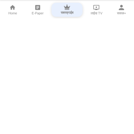
सबस्क्राईब
Home
E-Paper
लाईव्ह TV
सकाळ+
⌄
Marathi News
⌄
About Esakal
⌄
Digital Products
⌄
Sakal Programs