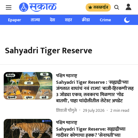
सबस्क्राईब
Epaper
ताज्या
देश
शहर
क्रीडा
Crime
साप्ताहिक
Sahyadri Tiger Reserve
पश्चिम महाराष्ट्र
Sahyadri Tiger Reserve : 'सह्याद्री'च्या
जंगलात वाघांचं नवं राज्य! 'बाजी-हिरकणी'सह
3 जोड्या एकत्र; लवकरच मिळणार 'गोड
बातमी', पाहा चांदोलीतील लेटेस्ट अपडेट
शिवाजी चौगुले
29 July 2026
2
min read
पश्चिम महाराष्ट्र
Sahyadri Tiger Reserve: सह्याद्रीच्या
गादीवर कोणाचा हक्क? ‘सेनापती’च्या