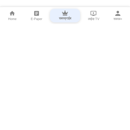
सबस्क्राईब
Home
E-Paper
लाईव्ह TV
सकाळ+
⌄
Marathi News
⌄
About Esakal
⌄
Digital Products