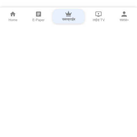
सबस्क्राईब
Home
E-Paper
लाईव्ह TV
सकाळ+
⌄
Marathi News
⌄
About Esakal
⌄
Digital Products