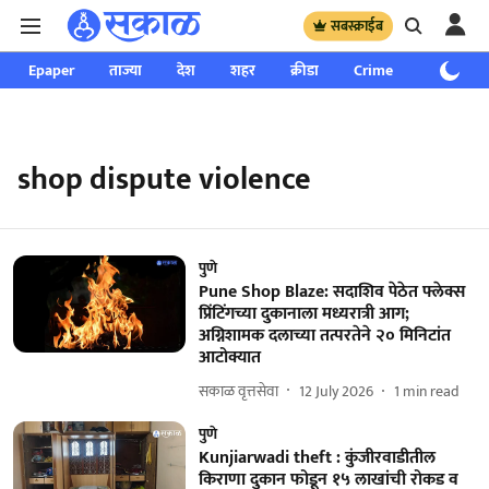
सबस्क्राईब
Epaper
ताज्या
देश
शहर
क्रीडा
Crime
साप्ताहिक
shop dispute violence
पुणे
Pune Shop Blaze: सदाशिव पेठेत फ्लेक्स
प्रिंटिंगच्या दुकानाला मध्यरात्री आग;
अग्निशामक दलाच्या तत्परतेने २० मिनिटांत
आटोक्यात
सकाळ वृत्तसेवा
12 July 2026
1
min read
पुणे
Kunjiarwadi theft : कुंजीरवाडीतील
किराणा दुकान फोडून १५ लाखांची रोकड व