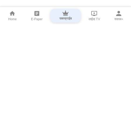
सबस्क्राईब
Home
E-Paper
लाईव्ह TV
सकाळ+
⌄
Marathi News
⌄
About Esakal
⌄
Digital Products