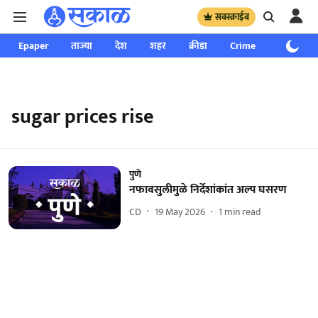
सबस्क्राईब
Epaper
ताज्या
देश
शहर
क्रीडा
Crime
साप्ताहिक
sugar prices rise
पुणे
नफावसुलीमुळे निर्देशांकांत अल्प घसरण
CD
19 May 2026
1
min read