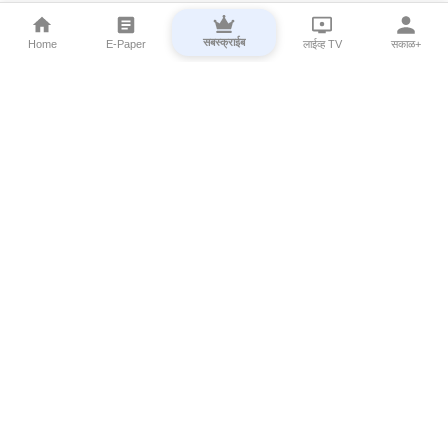
सबस्क्राईब
Home
E-Paper
लाईव्ह TV
सकाळ+
⌄
Marathi News
⌄
About Esakal
⌄
Digital Products
⌄
Sakal Programs