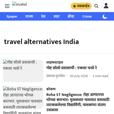
सबस्क्राईब
Epaper
ताज्या
देश
शहर
क्रीडा
Crime
साप्ताहिक
travel alternatives India
लाइफस्टाइल
गोष्ट सोलो प्रवासाची : एकला चलो रे
सकाळ वृत्तसेवा
30 July 2026
2
min read
कोकण
Roha ST Negligence: रोहा आगाराचा
भोंगळ कारभार: मुसळधार पावसात बससाठी
ताटकळलेल्या विद्यार्थिनी, पालकांचा संताप
उसळला