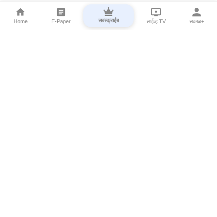
सबस्क्राईब
Home
E-Paper
लाईव्ह TV
सकाळ+
⌄
Marathi News
⌄
About Esakal
⌄
Digital Products
⌄
Sakal Programs