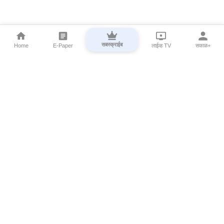
सबस्क्राईब
Home
E-Paper
लाईव्ह TV
सकाळ+
⌄
Marathi News
⌄
About Esakal
⌄
Digital Products