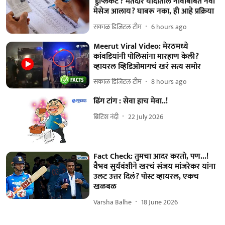
'डुप्लिकेट'? मतदार यादीतील नावांबाबत नवा
मेसेज आलाय? घाबरू नका, ही आहे प्रक्रिया
सकाळ डिजिटल टीम
6 hours ago
Meerut Viral Video: मेरठमध्ये
कांवडियांनी पोलिसांना मारहाण केली?
व्हायरल व्हिडिओमागचं खरं सत्य समोर
सकाळ डिजिटल टीम
8 hours ago
ढिंग टांग : सेवा हाच मेवा..!
ब्रिटिश नंदी
22 July 2026
Fact Check: तुमचा आदर करतो, पण...!
वैभव सुर्यवंशीने खरचं संजय मांजरेकर यांना
उलट उत्तर दिलं? पोस्ट व्हायरल, एकच
खळबळ
Varsha Balhe
18 June 2026