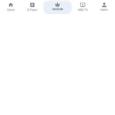
सबस्क्राईब
Home
E-Paper
लाईव्ह TV
सकाळ+
⌄
Marathi News
⌄
About Esakal
⌄
Digital Products
⌄
Sakal Programs
⌄
Print Products