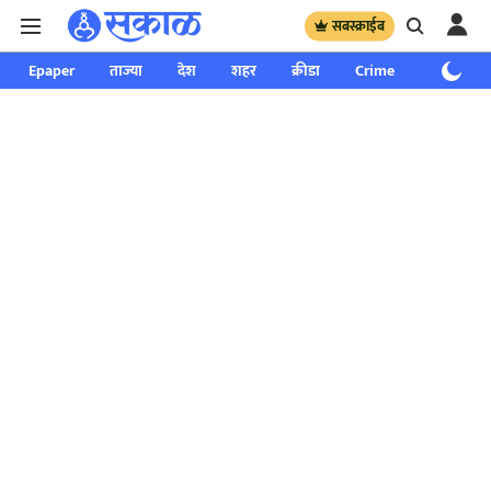
सबस्क्राईब
Epaper
ताज्या
देश
शहर
क्रीडा
Crime
साप्ताहिक