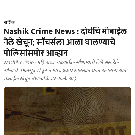
नाशिक
Nashik Crime News : दोघींचे मोबाईल
नेले खेचून; स्नॅचर्सला आळा घालण्याचे
पोलिसांसमोर आव्हान
Nashik Crime : महिलांच्या गळ्यातील सौभाग्याचे लेणे असलेले
सोन्याचे मंगळसूत्र खेचून नेण्याचे प्रकार सातत्याने घडत असताना आता
मोबाईल खेचून नेणाऱ्यांची भर पडली आहे.