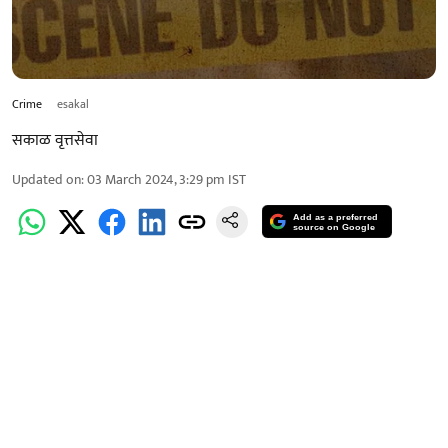
Crime
esakal
सकाळ वृत्तसेवा
Updated on
:
03 March 2024, 3:29 pm
IST
Add as a preferred
source on Google