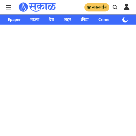
सबस्क्राईब
Epaper
ताज्या
देश
शहर
क्रीडा
Crime
साप्ताहिक