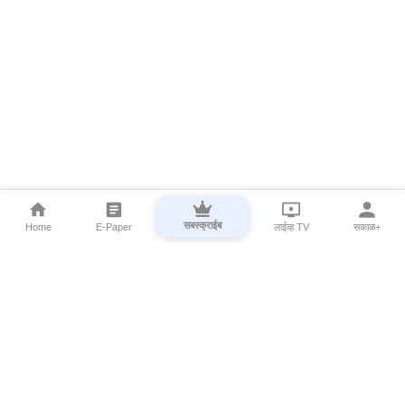
सबस्क्राईब
Home
E-Paper
लाईव्ह TV
सकाळ+