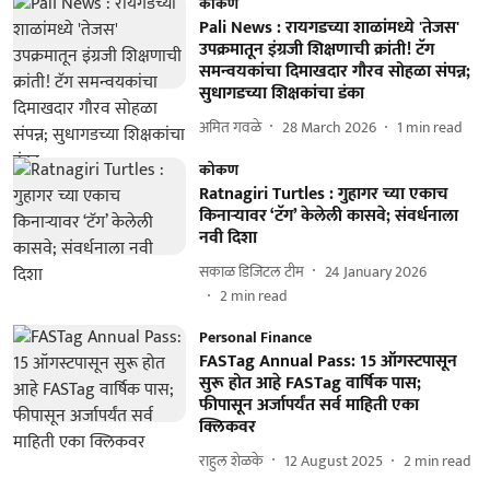
कोकण
Pali News : रायगडच्या शाळांमध्ये 'तेजस'
उपक्रमातून इंग्रजी शिक्षणाची क्रांती! टॅग
समन्वयकांचा दिमाखदार गौरव सोहळा संपन्न;
सुधागडच्या शिक्षकांचा डंका
अमित गवळे
28 March 2026
1
min read
कोकण
Ratnagiri Turtles : गुहागर च्या एकाच
किनाऱ्यावर ‘टॅग’ केलेली कासवे; संवर्धनाला
नवी दिशा
सकाळ डिजिटल टीम
24 January 2026
2
min read
Personal Finance
FASTag Annual Pass: 15 ऑगस्टपासून
सुरू होत आहे FASTag वार्षिक पास;
फीपासून अर्जापर्यंत सर्व माहिती एका
क्लिकवर
राहुल शेळके
12 August 2025
2
min read