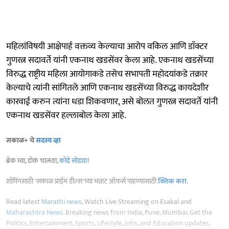
महिलांविषयी आक्षेपार्ह वक्तव्य केल्याचा आरोप वकिल आणि डाॅक्टर
गुणरत्न सदावर्ते यांनी एकनाथ खडसेंवर केला आहे. एकनाथ खडसेंच्या
विरुद्ध राष्ट्रीय महिला आयोगाकडे तसेच सभापती महोदयांकडे तक्रार
केल्याचे त्यांनी सांगितले आणि एकनाथ खडसेंच्या विरुद्ध कायदेशीर
कारवाई करुन त्यांना धडा शिकवणार, असे बोलत गुणरत्न सदावर्ते यांनी
एकनाथ खडसेंवर हल्लाबोल केला आहे.
सकाळ+ चे
सदस्य व्हा
ब्रेक घ्या, डोकं चालवा,
कोडे सोडवा
!
शॉपिंगसाठी 'सकाळ प्राईम डील्स'च्या भन्नाट ऑफर्स पाहण्यासाठी
क्लिक करा
.
Read latest
Marathi news
, Watch Live Streaming on Esakal and
Maharashtra News
. Breaking news from India, Pune, Mumbai. Get the
Politics, Entertainment, Sports, Lifestyle, Jobs, and Education updates,