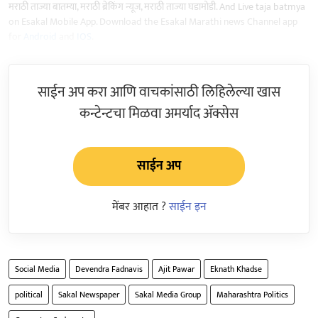
मराठी ताज्या बातम्या, मराठी ब्रेकिंग न्यूज, मराठी ताज्या घडामोडी. And Live taja batmya
on Esakal Mobile App. Download the Esakal Marathi news Channel app
for
Android
and
IOS
.
साईन अप करा आणि वाचकांसाठी लिहिलेल्या खास
कन्टेन्टचा मिळवा अमर्याद ॲक्सेस
साईन अप
मेंबर आहात ?
साईन इन
Social Media
Devendra Fadnavis
Ajit Pawar
Eknath Khadse
political
Sakal Newspaper
Sakal Media Group
Maharashtra Politics