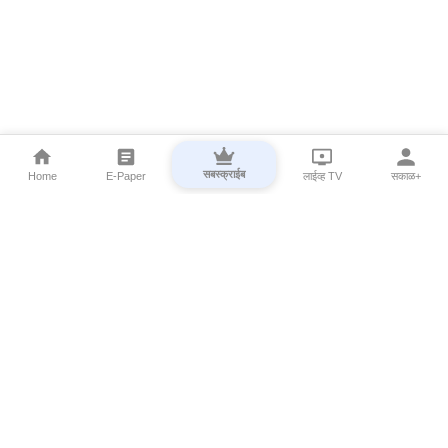
सबस्क्राईब
Home
E-Paper
लाईव्ह TV
सकाळ+
⌄
Marathi News
⌄
About Esakal