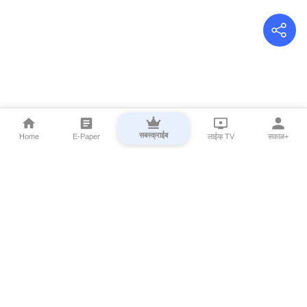
सबस्क्राईब
Home
E-Paper
लाईव्ह TV
सकाळ+
⌄
Marathi News