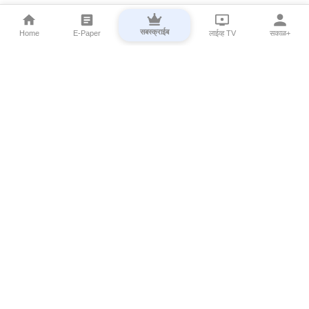
सबस्क्राईब
Home
E-Paper
लाईव्ह TV
सकाळ+
⌄
Marathi News
⌄
About Esakal
⌄
Digital Products