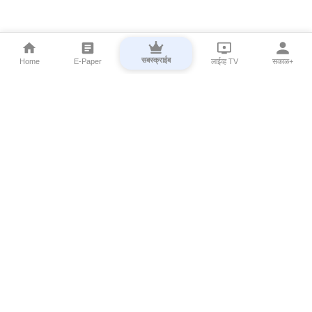
सबस्क्राईब
Home
E-Paper
लाईव्ह TV
सकाळ+
⌄
Marathi News
⌄
About Esakal
⌄
Digital Products