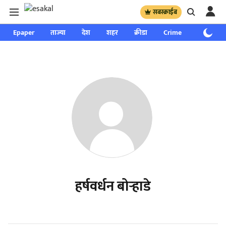
सबस्क्राईब
Epaper
ताज्या
देश
शहर
क्रीडा
Crime
साप्ताहिक
हर्षवर्धन बोऱ्हाडे