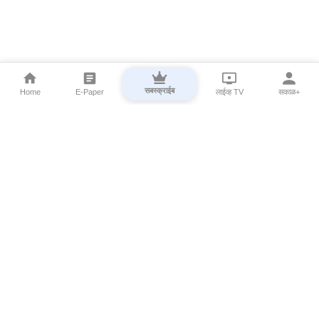
सबस्क्राईब
Home
E-Paper
लाईव्ह TV
सकाळ+
⌄
Marathi News
⌄
About Esakal