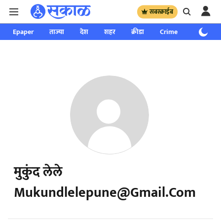
सबस्क्राईब
Epaper
ताज्या
देश
शहर
क्रीडा
Crime
साप्ताहिक
मुकुंद लेले
Mukundlelepune@gmail.com