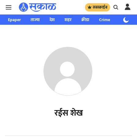
सबस्क्राईब
Epaper
ताज्या
देश
शहर
क्रीडा
Crime
साप्ताहिक
रईस शेख