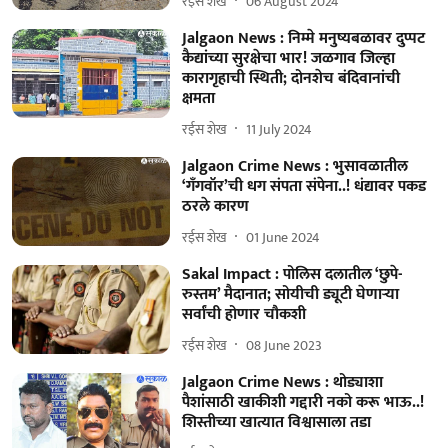
रईस शेख
06 August 2024
Jalgaon News : निम्मे मनुष्यबळावर दुप्पट
कैद्यांच्या सुरक्षेचा भार! जळगाव जिल्‍हा
कारागृहाची स्थिती; दोनशेच बंदिवानांची
क्षमता
रईस शेख
11 July 2024
Jalgaon Crime News : भुसावळातील
‘गँगवॉर’ची धग संपता संपेना..! धंद्यावर पकड
ठरले कारण
रईस शेख
01 June 2024
Sakal Impact : पोलिस दलातील ‘छुपे-
रुस्तम’ मैदानात; सोयीची ड्यूटी घेणाऱ्या
सर्वांची होणार चौकशी
रईस शेख
08 June 2023
Jalgaon Crime News : थोड्याशा
पैशांसाठी खाकीशी गद्दारी नको करू भाऊ..!
शिस्तीच्या खात्यात विश्वासाला तडा