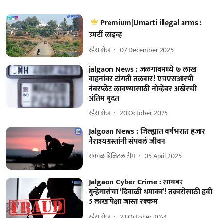
Premium|Umarti illegal arms :
उमर्टी लाइव्ह
रईस शेख
07 December 2025
jalgaon News : जळगावमध्ये ७ लाख
वाहनांवर टांगती तलवार! एचएसआरपी
नंबरप्लेट लावण्यासाठी नोव्हेंबर अखेरची
अंतिम मुदत
रईस शेख
20 October 2025
Jalgoan News : जिल्ह्यात वर्षभरात हजार
नैराश्यग्रस्तांनी संपवलं जीवन
सकाळ डिजिटल टीम
05 April 2025
Jalgaon Cyber Crime : सायबर
गुन्हेगारांचा ‘दिवाळी धमाका’! तक्रारीसाठी हवी
5 लाखांपेक्षा जास्त रक्कम
रईस शेख
23 October 2024