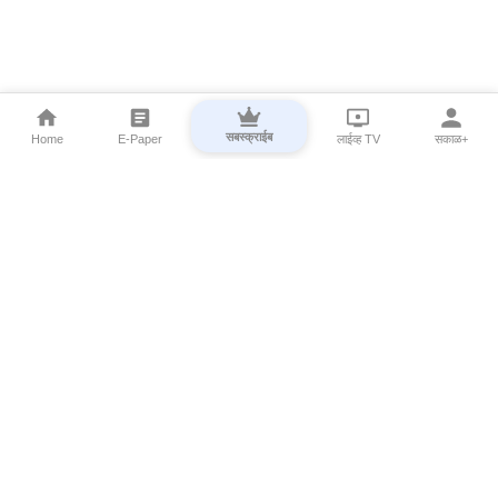
सबस्क्राईब
Home
E-Paper
लाईव्ह TV
सकाळ+
⌄
Marathi News
⌄
About Esakal