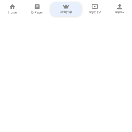
सबस्क्राईब
Home
E-Paper
लाईव्ह TV
सकाळ+
⌄
Marathi News
⌄
About Esakal
⌄
Digital Products